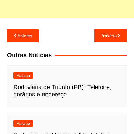
Navegação
Anterior
Próximo
de
Post
Outras Notícias
Paraíba
Rodoviária de Triunfo (PB): Telefone,
horários e endereço
Paraíba